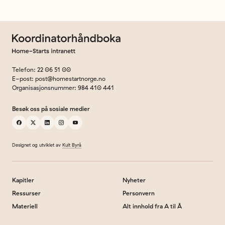
Til forsiden
Telefon
:
22 06 51 00
E-post
:
post@homestartnorge.no
Organisasjonsnummer
:
984 410 441
Besøk oss på sosiale medier
facebook
x
linkedin
instagram
youtube
Designet og utviklet av
Kult Byrå
Kapitler
Nyheter
Ressurser
Personvern
Materiell
Alt innhold fra A til Å